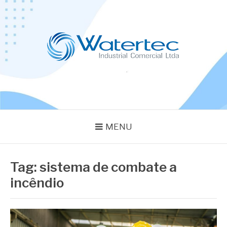
Pular
para
o
conteúdo
BLOG WATERTEC
Especialistas em Equipamentos Industriais
MENU
Tag:
sistema de combate a
incêndio