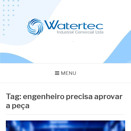
Pular
para
o
conteúdo
BLOG WATERTEC
Especialistas em Equipamentos Industriais
MENU
Tag:
engenheiro precisa aprovar
a peça