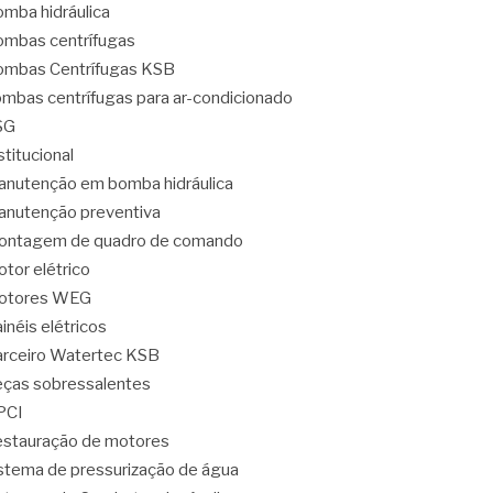
mba hidráulica
mbas centrífugas
mbas Centrífugas KSB
mbas centrífugas para ar-condicionado
SG
stitucional
nutenção em bomba hidráulica
nutenção preventiva
ontagem de quadro de comando
tor elétrico
otores WEG
inéis elétricos
rceiro Watertec KSB
ças sobressalentes
PCI
stauração de motores
stema de pressurização de água