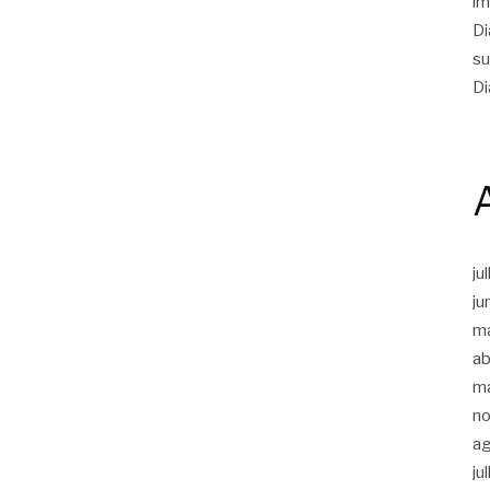
im
Di
su
Di
ju
ju
m
ab
m
n
a
ju