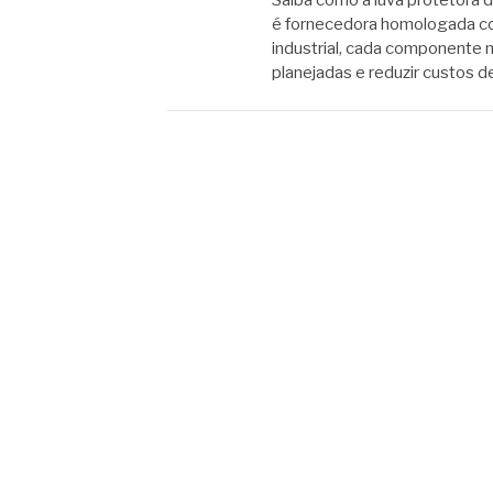
Saiba como a luva protetora 
é fornecedora homologada co
industrial, cada componente 
planejadas e reduzir custos 