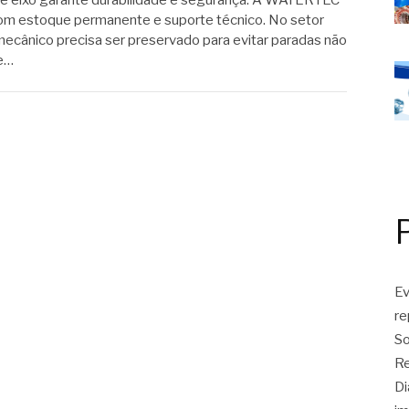
de eixo garante durabilidade e segurança. A WATERTEC
m estoque permanente e suporte técnico. No setor
mecânico precisa ser preservado para evitar paradas não
de…
Ev
r
So
Re
Di