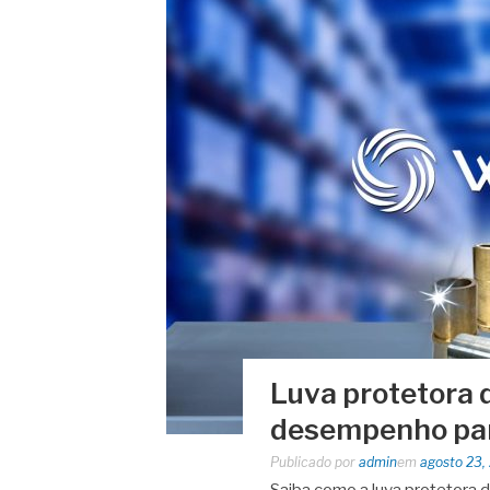
Luva protetora d
desempenho par
Publicado por
admin
em
agosto 23,