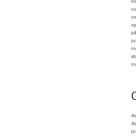
n
ou
s
a
ju
ju
m
ab
m
As
As
pr