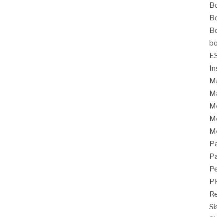
Bo
Bo
Bo
bo
E
In
Ma
Ma
M
Mo
M
Pa
Pa
Pe
P
Re
Si