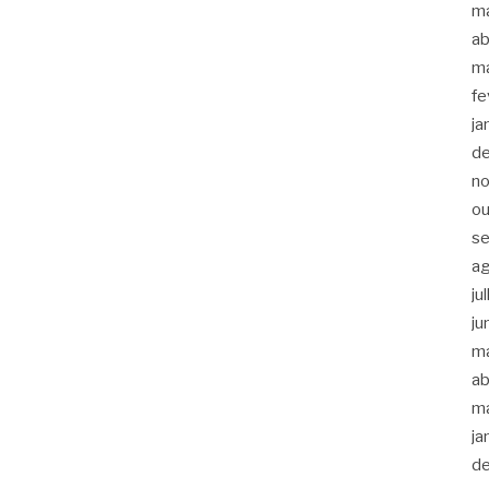
m
ab
m
fe
ja
d
n
ou
s
a
ju
ju
m
ab
m
ja
d