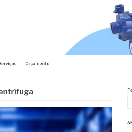
EC
Serviços
Orçamento
entrífuga
Pe
A