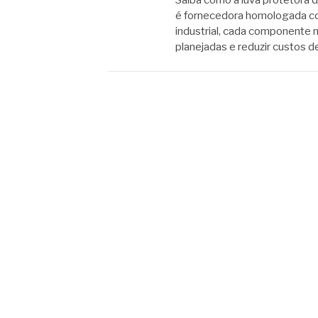
Saiba como a luva protetora 
é fornecedora homologada co
industrial, cada componente 
planejadas e reduzir custos 