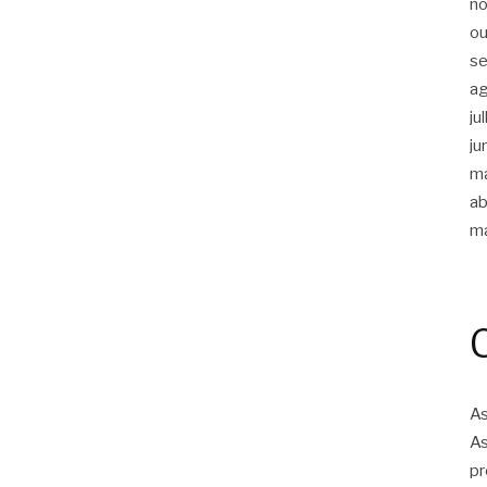
n
ou
s
a
ju
ju
m
ab
m
As
As
pr