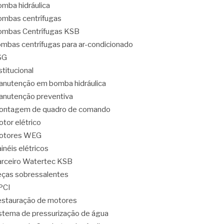
mba hidráulica
mbas centrífugas
mbas Centrífugas KSB
mbas centrífugas para ar-condicionado
SG
stitucional
nutenção em bomba hidráulica
nutenção preventiva
ontagem de quadro de comando
tor elétrico
otores WEG
inéis elétricos
rceiro Watertec KSB
ças sobressalentes
PCI
stauração de motores
stema de pressurização de água