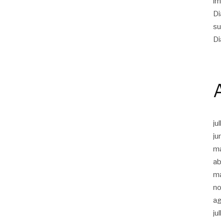
im
Di
su
Di
ju
ju
m
ab
m
n
a
ju