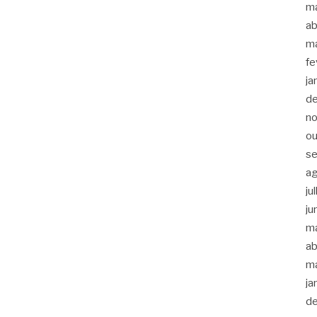
m
ab
m
fe
ja
d
n
ou
s
a
ju
ju
m
ab
m
ja
d