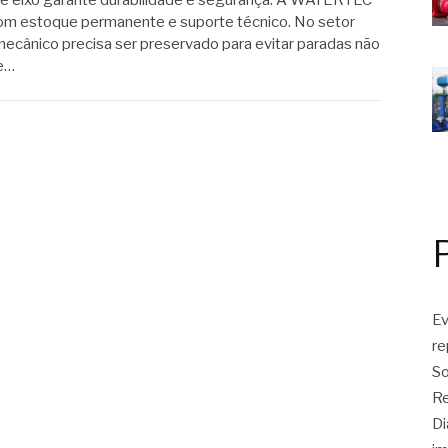
de eixo garante durabilidade e segurança. A WATERTEC
m estoque permanente e suporte técnico. No setor
mecânico precisa ser preservado para evitar paradas não
de…
Ev
r
So
Re
Di