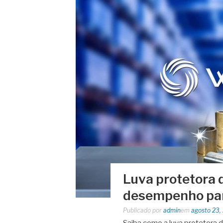
Luva protetora d
desempenho par
Publicado por
admin
em
agosto 23,