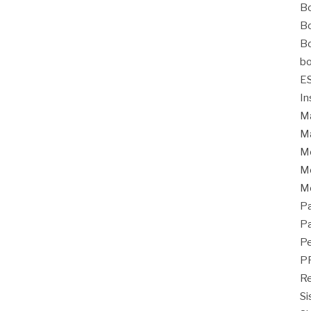
Bo
Bo
Bo
bo
E
In
Ma
Ma
M
Mo
M
Pa
Pa
Pe
P
Re
Si