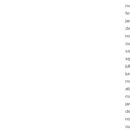
m
fe
ja
d
n
ou
s
a
ju
ju
m
ab
m
ja
d
n
ou