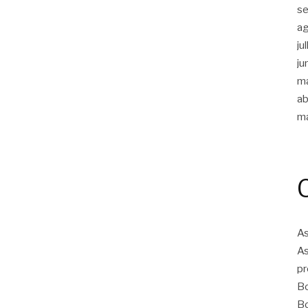
s
a
ju
ju
m
ab
m
As
As
pr
Bo
Bo