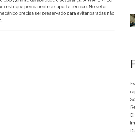
de eixo garante durabilidade e segurança. A WATERTEC
m estoque permanente e suporte técnico. No setor
mecânico precisa ser preservado para evitar paradas não
de…
Ev
r
So
Re
Di
im
Di