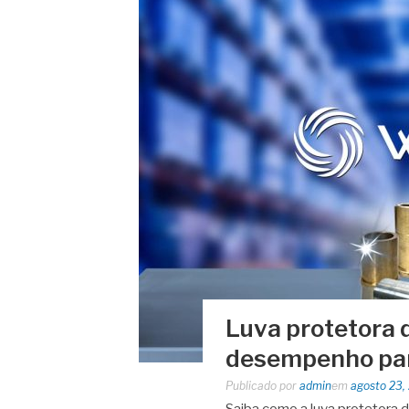
Luva protetora d
desempenho par
Publicado por
admin
em
agosto 23,