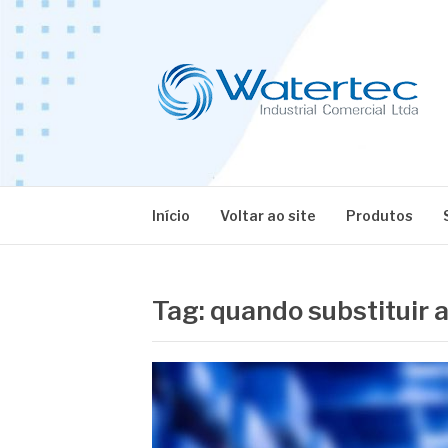
Pular
para
o
conteúdo
BLOG WATERT
Especialistas em Equipamentos Industriais
Início
Voltar ao site
Produtos
Tag:
quando substituir a