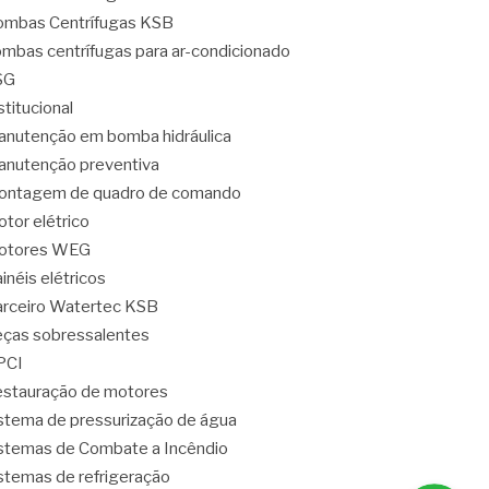
mbas Centrífugas KSB
mbas centrífugas para ar-condicionado
SG
stitucional
nutenção em bomba hidráulica
nutenção preventiva
ontagem de quadro de comando
tor elétrico
otores WEG
inéis elétricos
rceiro Watertec KSB
ças sobressalentes
PCI
stauração de motores
stema de pressurização de água
stemas de Combate a Incêndio
stemas de refrigeração