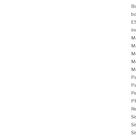
Bo
bo
E
In
Ma
Ma
M
Mo
M
Pa
Pa
Pe
P
Re
Si
Si
Si