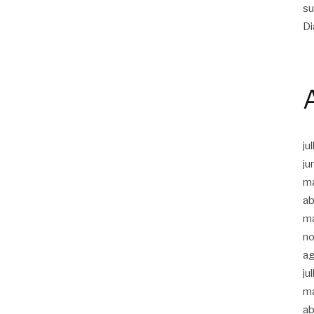
su
Di
ju
ju
m
ab
m
n
a
ju
m
ab