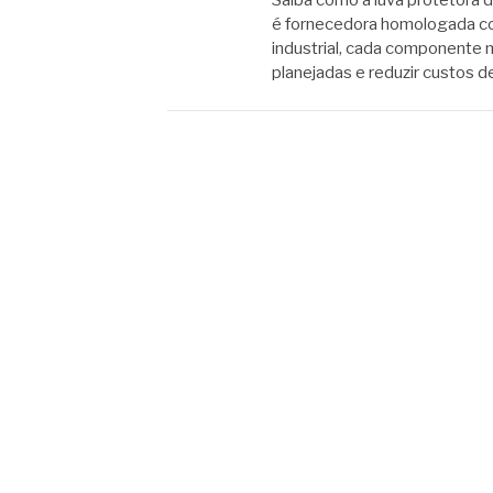
Saiba como a luva protetora 
é fornecedora homologada co
industrial, cada componente 
planejadas e reduzir custos 