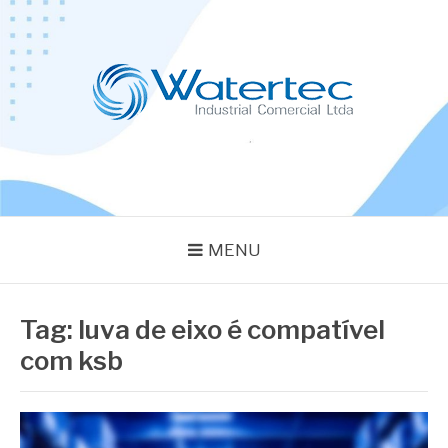
Pular
para
o
conteúdo
BLOG WATERTEC
Especialistas em Equipamentos Industriais
MENU
Tag:
luva de eixo é compatível
com ksb