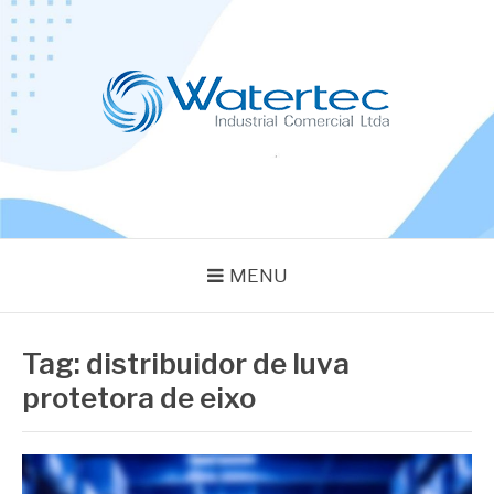
Pular
para
o
conteúdo
BLOG WATERTEC
Especialistas em Equipamentos Industriais
MENU
Tag:
distribuidor de luva
protetora de eixo