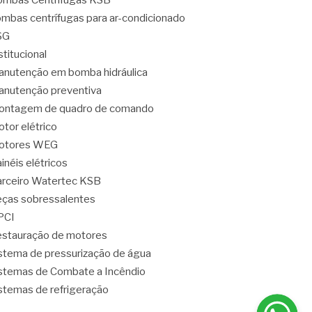
mbas Centrífugas KSB
mbas centrífugas para ar-condicionado
SG
stitucional
nutenção em bomba hidráulica
nutenção preventiva
ontagem de quadro de comando
tor elétrico
otores WEG
inéis elétricos
rceiro Watertec KSB
ças sobressalentes
PCI
stauração de motores
stema de pressurização de água
stemas de Combate a Incêndio
stemas de refrigeração