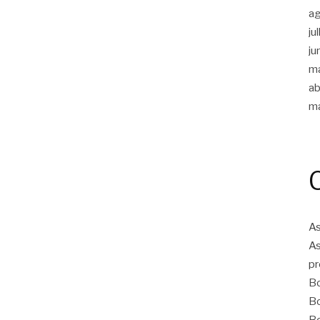
a
ju
ju
m
ab
m
As
As
pr
Bo
Bo