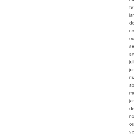
fe
ja
d
n
ou
s
a
ju
ju
m
ab
m
ja
d
n
ou
s