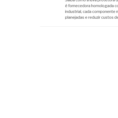
Saiba como a luva protetora 
é fornecedora homologada co
industrial, cada componente 
planejadas e reduzir custos 