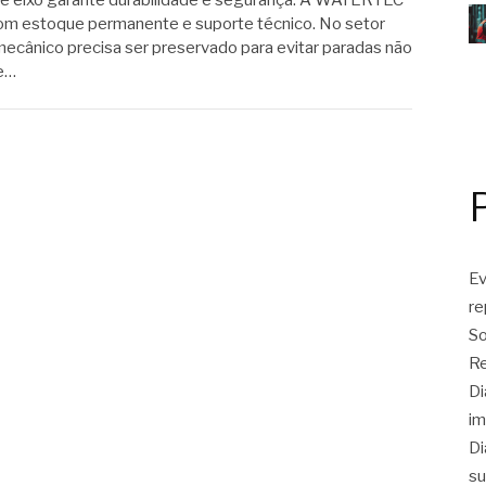
de eixo garante durabilidade e segurança. A WATERTEC
m estoque permanente e suporte técnico. No setor
mecânico precisa ser preservado para evitar paradas não
de…
Ev
r
So
Re
Di
im
Di
su