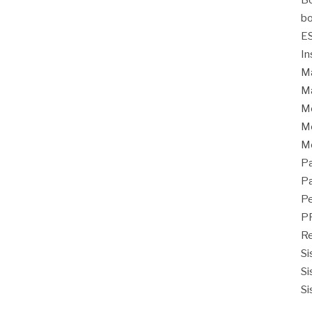
Bo
bo
E
In
Ma
Ma
M
Mo
M
Pa
Pa
Pe
P
Re
Si
Si
Si