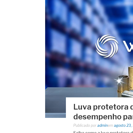
Luva protetora d
desempenho par
Publicado por
admin
em
agosto 23,