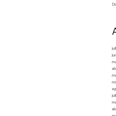
Di
ju
ju
m
ab
m
n
a
ju
m
ab
m