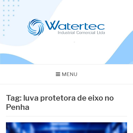
Pular
para
o
conteúdo
BLOG WATERTEC
Especialistas em Equipamentos Industriais
MENU
Tag:
luva protetora de eixo no
Penha