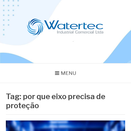
Pular
para
o
conteúdo
BLOG WATERTEC
Especialistas em Equipamentos Industriais
MENU
Tag:
por que eixo precisa de
proteção