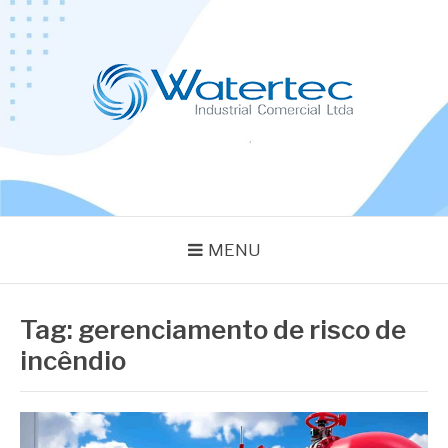
Pular
para
o
conteúdo
BLOG WATERTEC
Especialistas em Equipamentos Industriais
MENU
Tag:
gerenciamento de risco de
incêndio