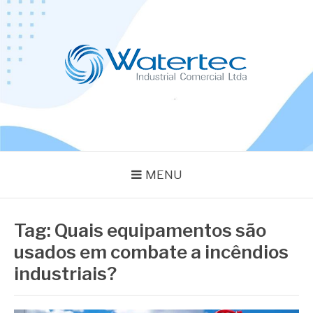
Pular
para
o
conteúdo
BLOG WATERTEC
Especialistas em Equipamentos Industriais
MENU
Tag:
Quais equipamentos são
usados em combate a incêndios
industriais?