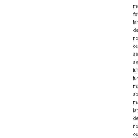
m
fe
ja
d
n
ou
s
a
ju
ju
m
ab
m
ja
d
n
ou