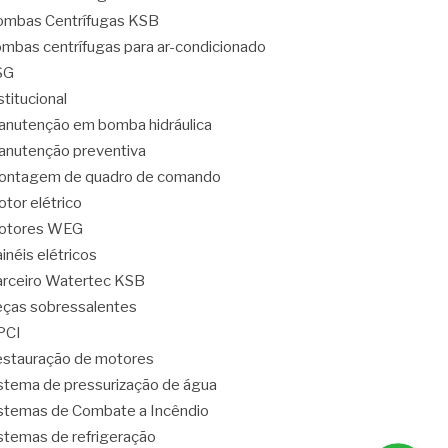
mbas Centrífugas KSB
mbas centrífugas para ar-condicionado
SG
stitucional
nutenção em bomba hidráulica
nutenção preventiva
ontagem de quadro de comando
tor elétrico
otores WEG
inéis elétricos
rceiro Watertec KSB
ças sobressalentes
PCI
stauração de motores
stema de pressurização de água
stemas de Combate a Incêndio
stemas de refrigeração