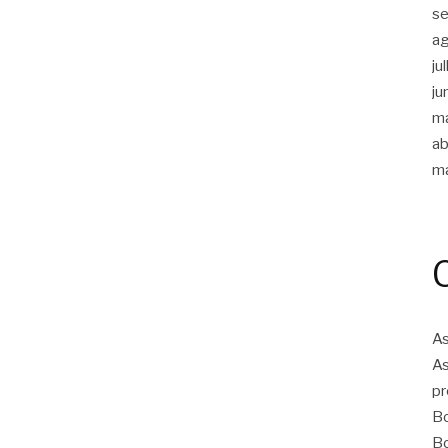
s
a
ju
ju
m
ab
m
As
As
pr
Bo
Bo