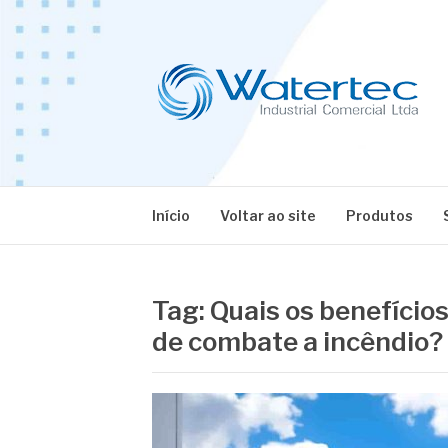
Pular
para
o
conteúdo
BLOG WATERT
Especialistas em Equipamentos Industriais
Início
Voltar ao site
Produtos
Tag:
Quais os benefício
de combate a incêndio?