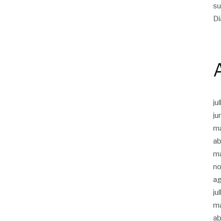
su
Di
ju
ju
m
ab
m
n
a
ju
m
ab