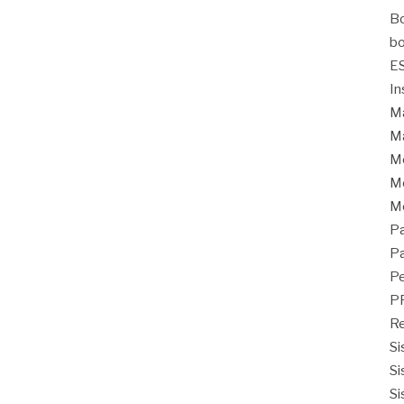
Bo
bo
E
In
Ma
Ma
M
Mo
M
Pa
Pa
Pe
P
Re
Si
Si
Si