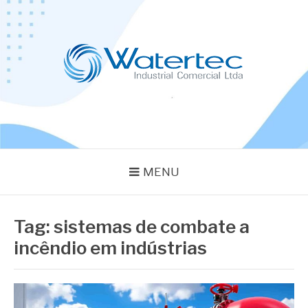
Pular
para
o
conteúdo
BLOG WATERTEC
Especialistas em Equipamentos Industriais
MENU
Tag:
sistemas de combate a
incêndio em indústrias