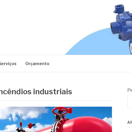
EC
Serviços
Orçamento
ncêndios industriais
Pe
A