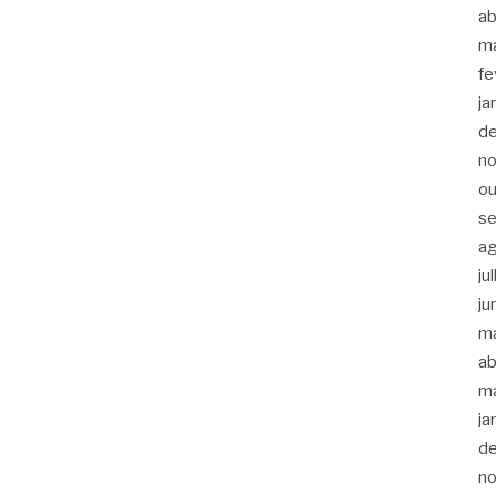
ab
m
fe
ja
d
n
ou
s
a
ju
ju
m
ab
m
ja
d
n