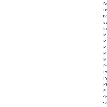
Bo
Bo
bo
E
In
Ma
Ma
M
Mo
M
Pa
Pa
Pe
P
Re
Si
Si