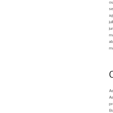
ou
s
a
ju
ju
m
ab
m
As
As
pr
Bo