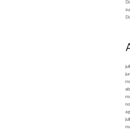
Di
su
Di
ju
ju
m
ab
m
n
a
ju
m