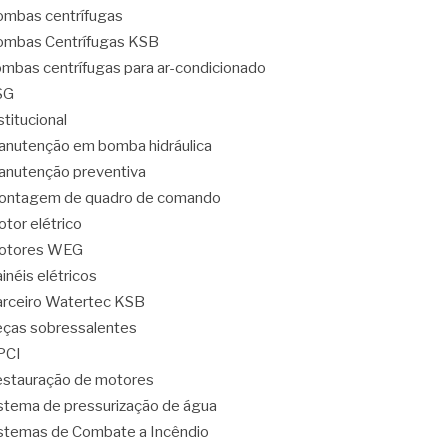
mbas centrífugas
mbas Centrífugas KSB
mbas centrífugas para ar-condicionado
SG
stitucional
nutenção em bomba hidráulica
nutenção preventiva
ontagem de quadro de comando
tor elétrico
otores WEG
inéis elétricos
rceiro Watertec KSB
ças sobressalentes
PCI
stauração de motores
stema de pressurização de água
stemas de Combate a Incêndio