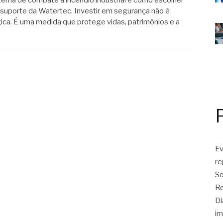
tema de combate a incêndio industrial e como escolher
suporte da Watertec. Investir em segurança não é
ca. É uma medida que protege vidas, patrimônios e a
Ev
r
So
Re
Di
im