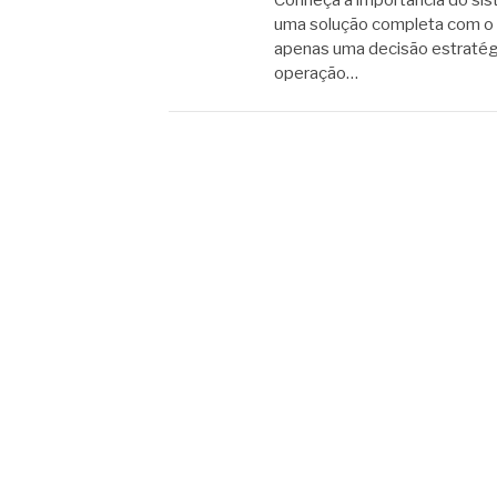
Conheça a importância do sis
uma solução completa com o 
apenas uma decisão estratégi
operação…