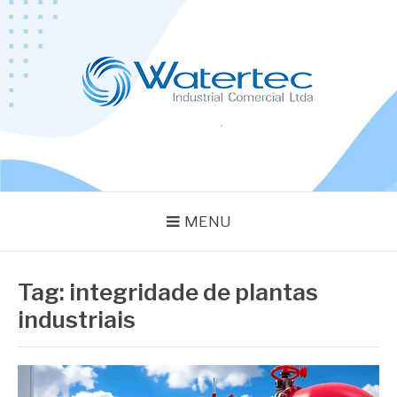
Pular
para
o
conteúdo
BLOG WATERTEC
Especialistas em Equipamentos Industriais
MENU
Tag:
integridade de plantas
industriais