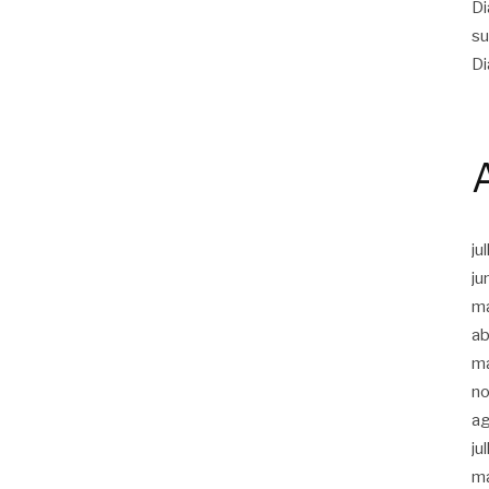
Di
su
Di
ju
ju
m
ab
m
n
a
ju
m