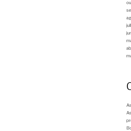
ou
s
a
ju
ju
m
ab
m
As
As
pr
Bo