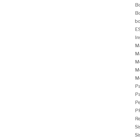
Bo
Bo
bo
E
In
Ma
Ma
M
Mo
M
Pa
Pa
Pe
P
Re
Si
Si