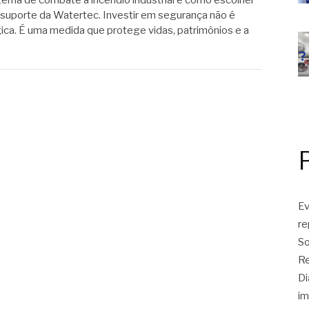
tema de combate a incêndio industrial e como escolher
suporte da Watertec. Investir em segurança não é
ca. É uma medida que protege vidas, patrimônios e a
Ev
r
So
Re
Di
im