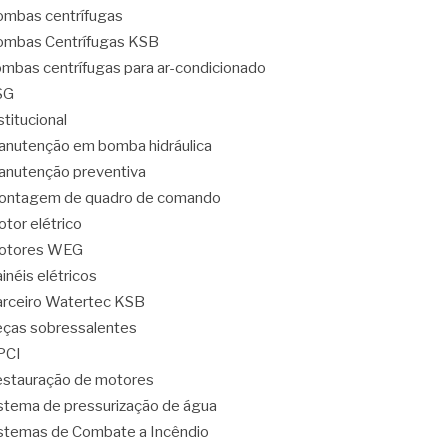
mbas centrífugas
mbas Centrífugas KSB
mbas centrífugas para ar-condicionado
SG
stitucional
nutenção em bomba hidráulica
nutenção preventiva
ontagem de quadro de comando
tor elétrico
otores WEG
inéis elétricos
rceiro Watertec KSB
ças sobressalentes
PCI
stauração de motores
stema de pressurização de água
stemas de Combate a Incêndio