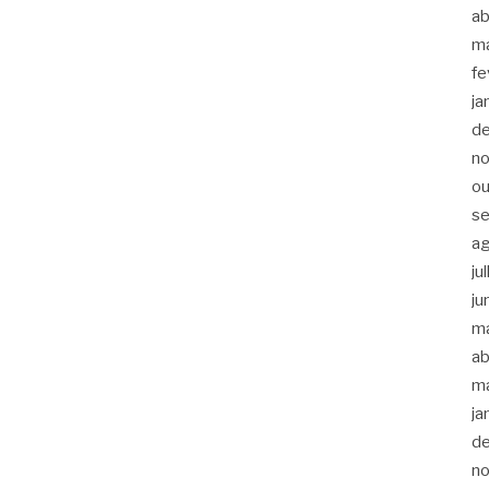
ab
m
fe
ja
d
n
ou
s
a
ju
ju
m
ab
m
ja
d
n