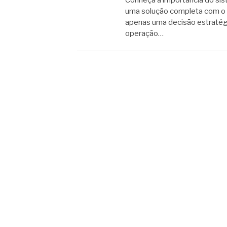
Conheça a importância do sis
uma solução completa com o 
apenas uma decisão estratégi
operação…