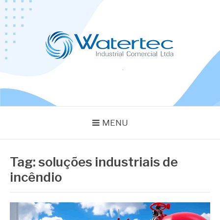
Pular
para
o
conteúdo
BLOG WATERTEC
Especialistas em Equipamentos Industriais
MENU
Tag:
soluções industriais de
incêndio