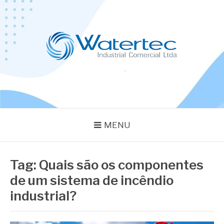
Pular
para
o
conteúdo
BLOG WATERTEC
Especialistas em Equipamentos Industriais
MENU
Tag:
Quais são os componentes
de um sistema de incêndio
industrial?