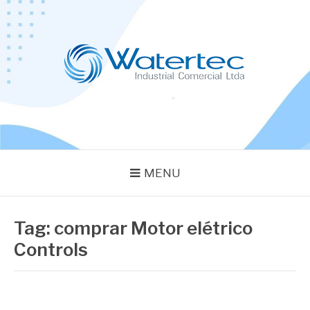
Pular
para
o
conteúdo
BLOG WATERTEC
Especialistas em Equipamentos Industriais
MENU
Tag:
comprar Motor elétrico
Controls