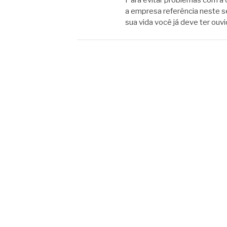
Para evitar problemas com a 
a empresa referência neste
sua vida você já deve ter ouv