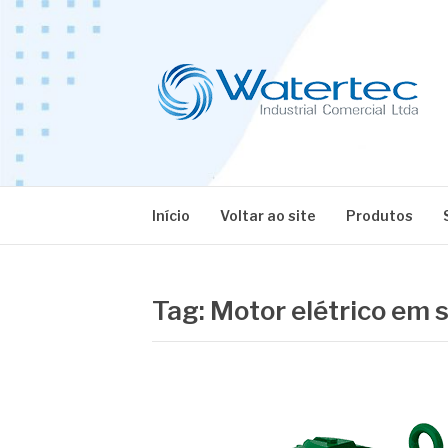
Pular
para
o
conteúdo
BLOG WATERT
Especialistas em Equipamentos Industriais
Início
Voltar ao site
Produtos
Tag:
Motor elétrico em 