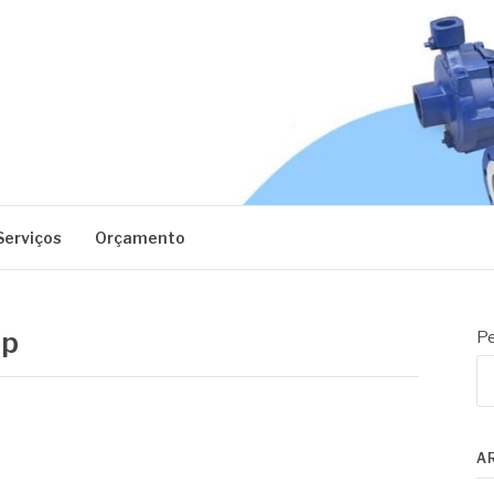
EC
Serviços
Orçamento
sp
Pe
A