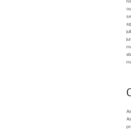
n
ou
s
a
ju
ju
m
ab
m
As
As
pr