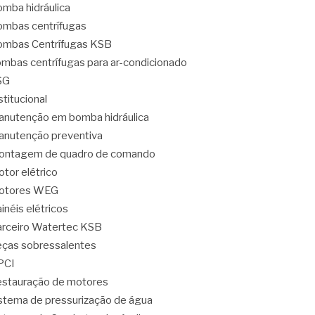
mba hidráulica
mbas centrífugas
mbas Centrífugas KSB
mbas centrífugas para ar-condicionado
SG
stitucional
nutenção em bomba hidráulica
nutenção preventiva
ontagem de quadro de comando
tor elétrico
otores WEG
inéis elétricos
rceiro Watertec KSB
ças sobressalentes
PCI
stauração de motores
stema de pressurização de água