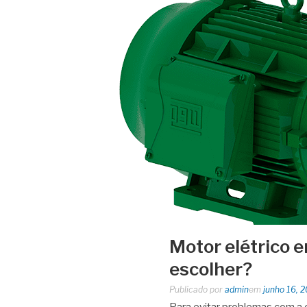
Motor elétrico 
escolher?
Publicado por
admin
em
junho 16, 