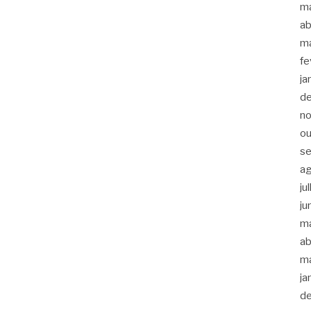
m
ab
m
fe
ja
d
n
ou
s
a
ju
ju
m
ab
m
ja
d