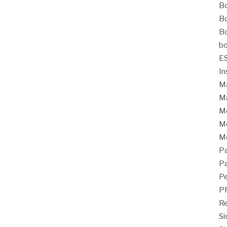
Bo
Bo
Bo
bo
E
In
Ma
Ma
M
Mo
M
Pa
Pa
Pe
P
Re
Si