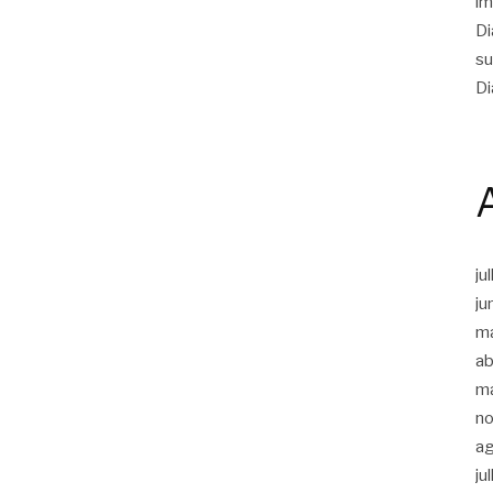
im
Di
su
Di
ju
ju
m
ab
m
n
a
ju