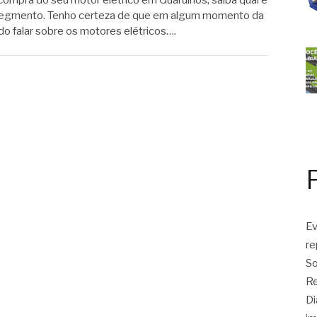
compra do seu motor elétrico em Guarulhos, saiba qual é
 segmento. Tenho certeza de que em algum momento da
ido falar sobre os motores elétricos….
Ev
r
So
Re
Di