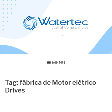
Pular
para
o
conteúdo
BLOG WATERTEC
Especialistas em Equipamentos Industriais
MENU
Tag:
fábrica de Motor elétrico
Drives