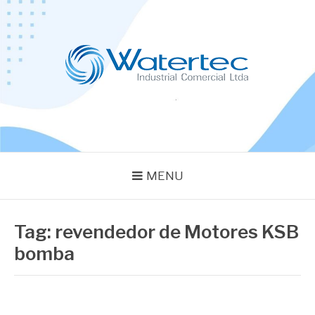
Pular
para
o
conteúdo
BLOG WATERTEC
Especialistas em Equipamentos Industriais
MENU
Tag:
revendedor de Motores KSB
bomba