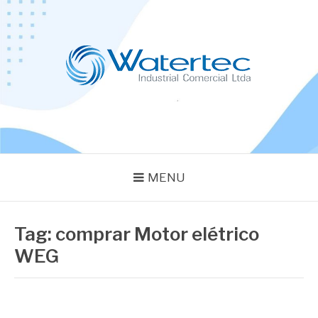
Pular
para
o
conteúdo
BLOG WATERTEC
Especialistas em Equipamentos Industriais
MENU
Tag:
comprar Motor elétrico
WEG