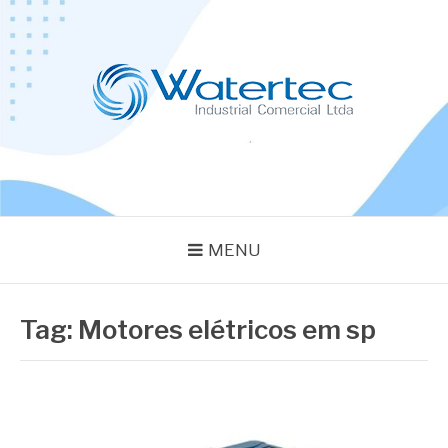
Pular
para
o
conteúdo
BLOG WATERTEC
Especialistas em Equipamentos Industriais
MENU
Tag:
Motores elétricos em sp