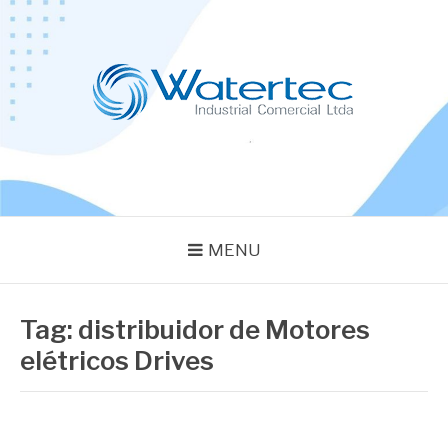
Pular
para
o
conteúdo
BLOG WATERTEC
Especialistas em Equipamentos Industriais
MENU
Tag:
distribuidor de Motores
elétricos Drives