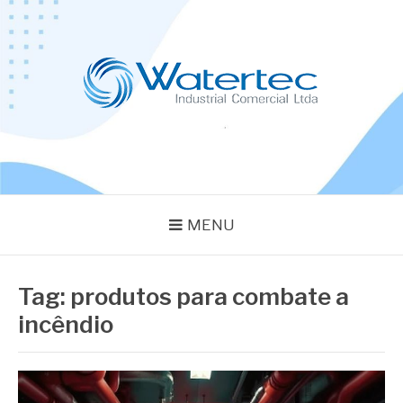
Pular
para
o
conteúdo
BLOG WATERTEC
Especialistas em Equipamentos Industriais
MENU
Tag:
produtos para combate a
incêndio