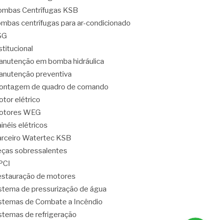
mbas Centrífugas KSB
mbas centrífugas para ar-condicionado
SG
stitucional
nutenção em bomba hidráulica
nutenção preventiva
ontagem de quadro de comando
tor elétrico
otores WEG
inéis elétricos
rceiro Watertec KSB
ças sobressalentes
PCI
stauração de motores
stema de pressurização de água
stemas de Combate a Incêndio
stemas de refrigeração