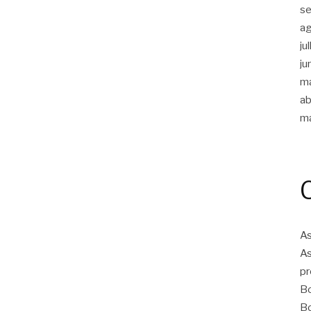
s
a
ju
ju
m
ab
m
As
As
pr
Bo
Bo