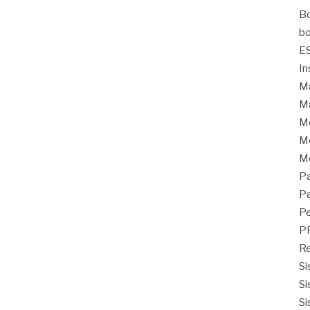
Bo
bo
E
In
Ma
Ma
M
Mo
M
Pa
Pa
Pe
P
Re
Si
Si
Si