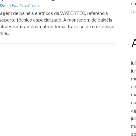
su
025
em
Painéis elétricos
Di
agem de painéis elétricos da WATERTEC, referência
m suporte técnico especializado. A montagem de painéis
infraestrutura industrial moderna. Trata-se de um serviço
role,…
ju
ju
m
ab
m
n
a
ju
m
ab