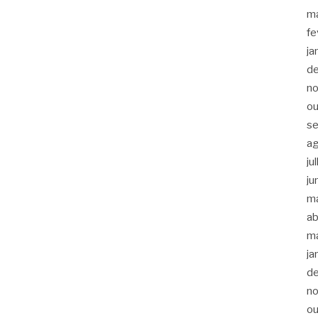
m
fe
ja
d
n
ou
s
a
ju
ju
m
ab
m
ja
d
n
ou