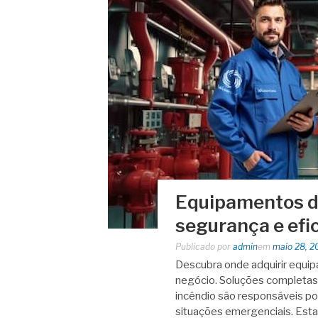
Equipamentos de
segurança e efic
Publicado por
admin
em
maio 28, 2
Descubra onde adquirir equip
negócio. Soluções completa
incêndio são responsáveis por
situações emergenciais. Es