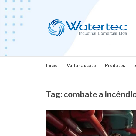
Pular
para
o
conteúdo
BLOG WATERT
Especialistas em Equipamentos Industriais
Início
Voltar ao site
Produtos
Tag:
combate a incêndio