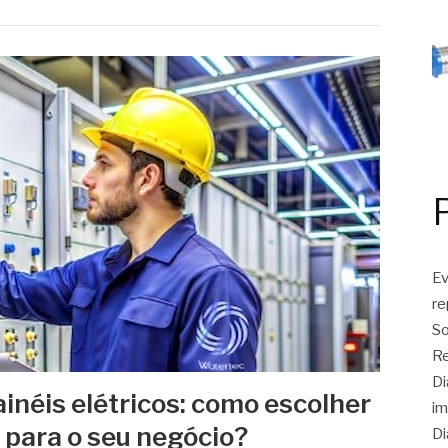
Ev
r
So
Re
Di
néis elétricos: como escolher
im
 para o seu negócio?
Di