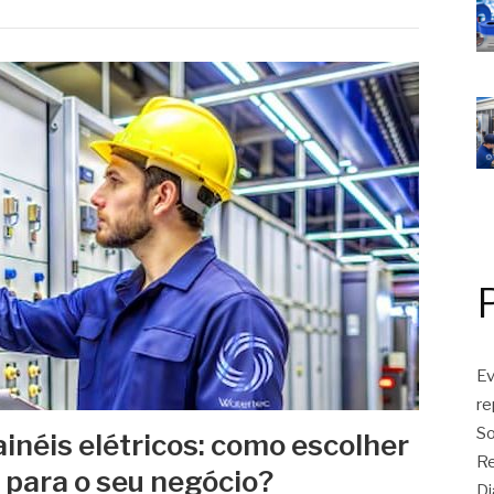
Ev
r
So
néis elétricos: como escolher
Re
 para o seu negócio?
Di