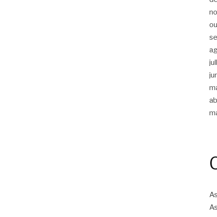
n
ou
s
a
ju
ju
m
ab
m
As
As