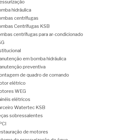
essurização
mba hidráulica
mbas centrífugas
mbas Centrífugas KSB
mbas centrífugas para ar-condicionado
SG
stitucional
nutenção em bomba hidráulica
nutenção preventiva
ontagem de quadro de comando
tor elétrico
otores WEG
inéis elétricos
rceiro Watertec KSB
ças sobressalentes
PCI
stauração de motores