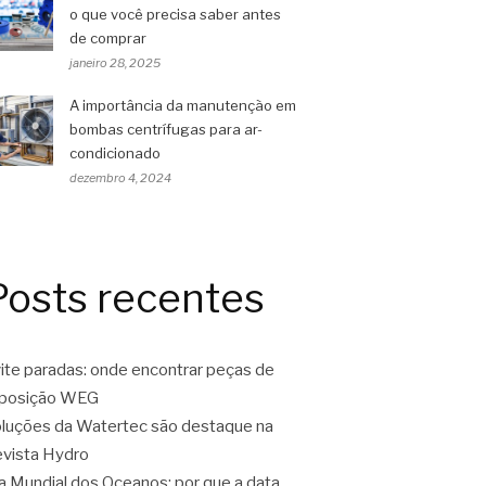
o que você precisa saber antes
de comprar
janeiro 28, 2025
A importância da manutenção em
bombas centrífugas para ar-
condicionado
dezembro 4, 2024
Posts recentes
ite paradas: onde encontrar peças de
eposição WEG
luções da Watertec são destaque na
vista Hydro
a Mundial dos Oceanos: por que a data