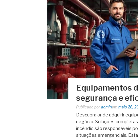
Equipamentos de
segurança e efic
Publicado por
admin
em
maio 28, 2
Descubra onde adquirir equip
negócio. Soluções completa
incêndio são responsáveis por
situações emergenciais. Es