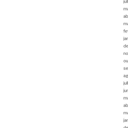
ju
m
ab
m
fe
ja
d
n
ou
s
a
ju
ju
m
ab
m
ja
d