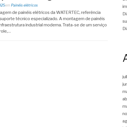
025
em
Painéis elétricos
im
agem de painéis elétricos da WATERTEC, referência
Di
m suporte técnico especializado. A montagem de painéis
su
infraestrutura industrial moderna. Trata-se de um serviço
Di
role,…
ju
ju
m
ab
m
n
a