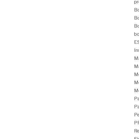
pr
Bo
Bo
Bo
bo
E
In
Ma
Ma
M
Mo
M
Pa
Pa
Pe
P
Re