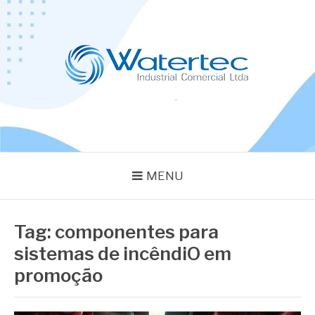
Pular
para
o
conteúdo
BLOG WATERTEC
Especialistas em Equipamentos Industriais
MENU
Tag:
componentes para
sistemas de incêndiO em
promoção