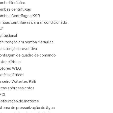
mba hidráulica
mbas centrífugas
mbas Centrífugas KSB
mbas centrífugas para ar-condicionado
SG
stitucional
nutenção em bomba hidráulica
nutenção preventiva
ontagem de quadro de comando
tor elétrico
otores WEG
inéis elétricos
rceiro Watertec KSB
ças sobressalentes
PCI
stauração de motores
stema de pressurização de água