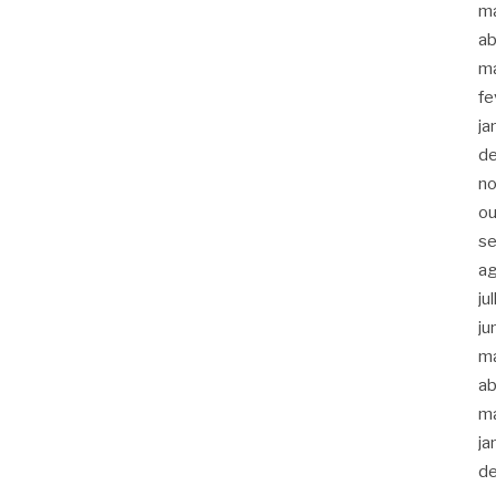
m
ab
m
fe
ja
d
n
ou
s
a
ju
ju
m
ab
m
ja
d