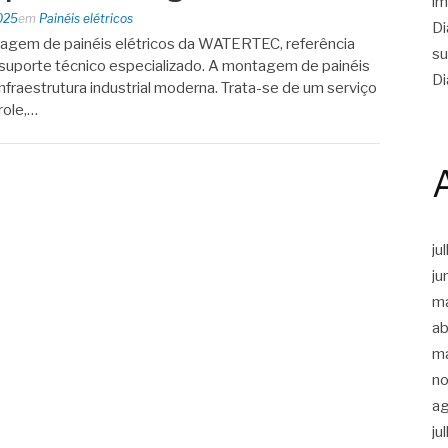
im
025
em
Painéis elétricos
Di
agem de painéis elétricos da WATERTEC, referência
su
m suporte técnico especializado. A montagem de painéis
Di
infraestrutura industrial moderna. Trata-se de um serviço
role,…
ju
ju
m
ab
m
n
a
ju