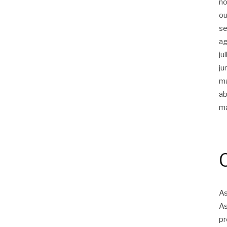
n
ou
s
a
ju
ju
m
ab
m
As
As
pr