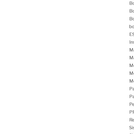
Bo
Bo
Bo
bo
E
In
Ma
Ma
M
Mo
M
Pa
Pa
Pe
P
Re
Si