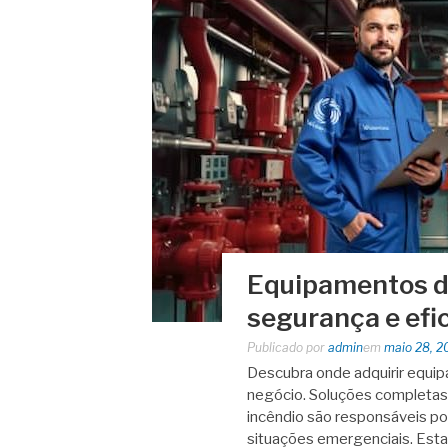
Equipamentos de
segurança e efic
Publicado por
admin
em
maio 28, 2
Descubra onde adquirir equip
negócio. Soluções completa
incêndio são responsáveis por
situações emergenciais. Es