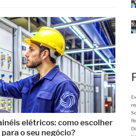
Ev
r
So
néis elétricos: como escolher
Re
Di
 para o seu negócio?