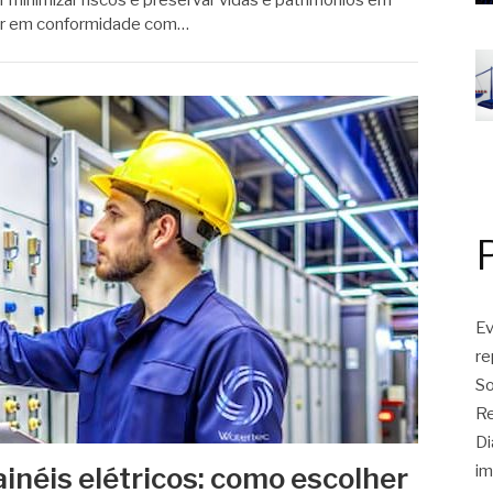
 minimizar riscos e preservar vidas e patrimônios em
tar em conformidade com…
Ev
r
So
Re
Di
néis elétricos: como escolher
im