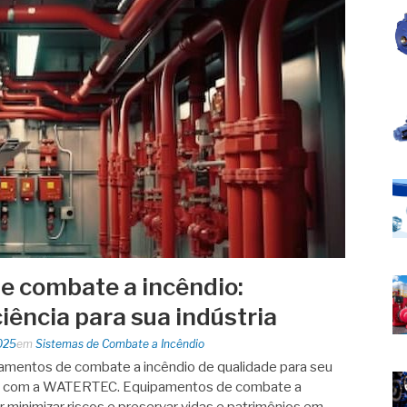
 combate a incêndio:
iência para sua indústria
025
em
Sistemas de Combate a Incêndio
amentos de combate a incêndio de qualidade para seu
s com a WATERTEC. Equipamentos de combate a