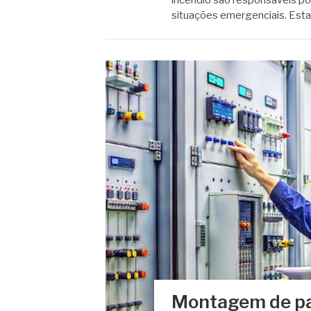
incêndio são responsáveis por
situações emergenciais. Es
Montagem de pai