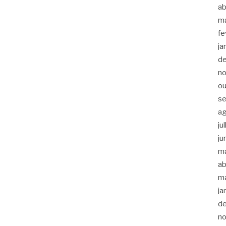
ab
m
fe
ja
d
n
ou
s
a
ju
ju
m
ab
m
ja
d
n