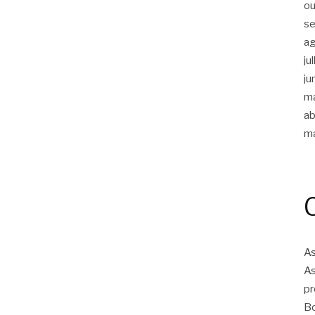
ou
s
a
ju
ju
m
ab
m
As
As
pr
Bo