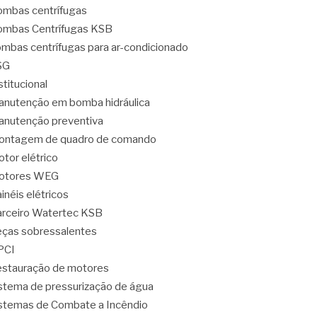
mbas centrífugas
mbas Centrífugas KSB
mbas centrífugas para ar-condicionado
SG
stitucional
nutenção em bomba hidráulica
nutenção preventiva
ontagem de quadro de comando
tor elétrico
otores WEG
inéis elétricos
rceiro Watertec KSB
ças sobressalentes
PCI
stauração de motores
stema de pressurização de água
stemas de Combate a Incêndio