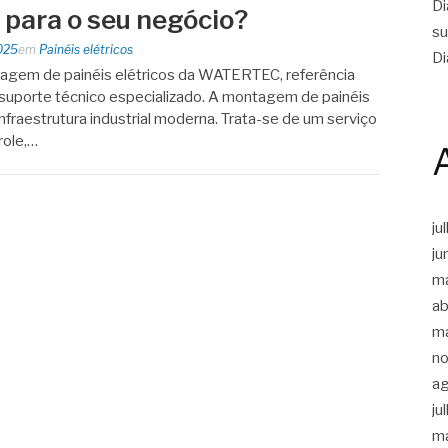
Di
 para o seu negócio?
su
025
em
Painéis elétricos
Di
agem de painéis elétricos da WATERTEC, referência
m suporte técnico especializado. A montagem de painéis
infraestrutura industrial moderna. Trata-se de um serviço
role,…
ju
ju
m
ab
m
n
a
ju
m