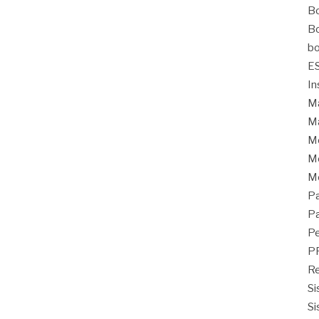
Bo
Bo
bo
E
In
Ma
Ma
M
Mo
M
Pa
Pa
Pe
P
Re
Si
Si