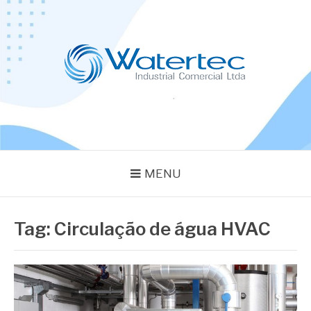
Pular
para
o
conteúdo
BLOG WATERTEC
Especialistas em Equipamentos Industriais
MENU
Tag:
Circulação de água HVAC