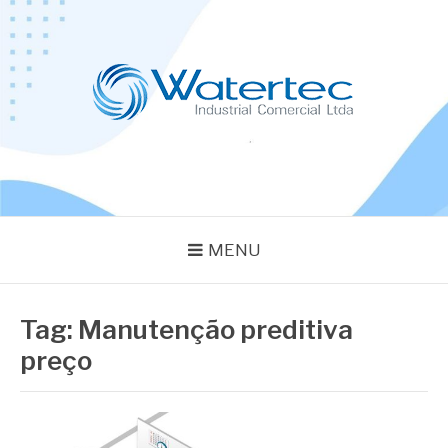
Pular
para
o
conteúdo
BLOG WATERTEC
Especialistas em Equipamentos Industriais
MENU
Tag:
Manutenção preditiva
preço