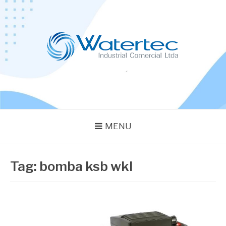
Pular
para
o
conteúdo
BLOG WATERTEC
Especialistas em Equipamentos Industriais
MENU
Tag:
bomba ksb wkl