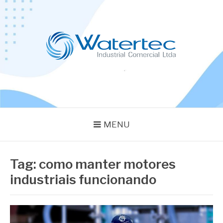
Pular
para
o
conteúdo
BLOG WATERTEC
Especialistas em Equipamentos Industriais
MENU
Tag:
como manter motores
industriais funcionando