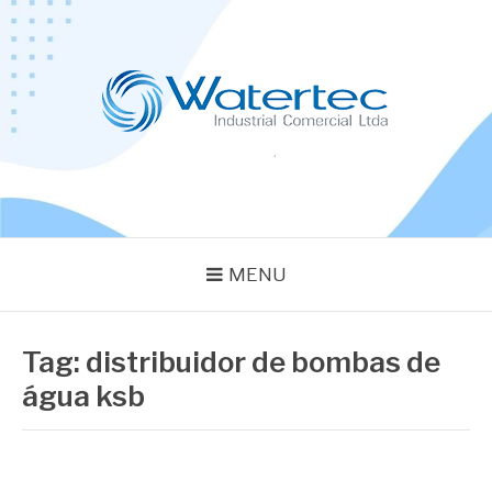
Pular
para
o
conteúdo
BLOG WATERTEC
Especialistas em Equipamentos Industriais
MENU
Tag:
distribuidor de bombas de
água ksb