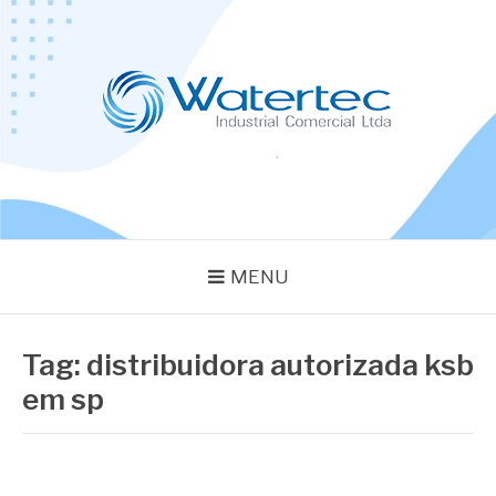
Pular
para
o
conteúdo
BLOG WATERTEC
Especialistas em Equipamentos Industriais
MENU
Tag:
distribuidora autorizada ksb
em sp