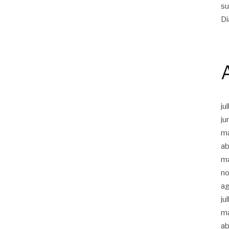
su
Di
ju
ju
m
ab
m
n
a
ju
m
ab