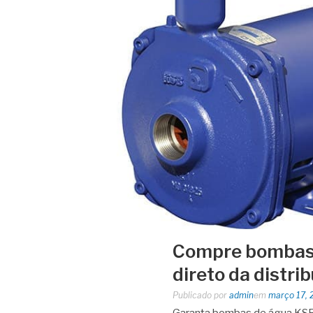
Compre bombas 
direto da distri
Publicado por
admin
em
março 17, 