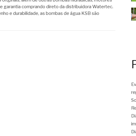
riginais, além de outras bombas hidráulicas, motores
e garantia comprando direto da distribuidora Watertec.
ho e durabilidade, as bombas de água KSB são
Ev
r
So
Re
Di
im
Di