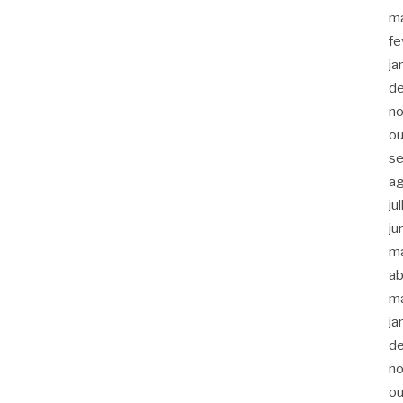
m
fe
ja
d
n
ou
s
a
ju
ju
m
ab
m
ja
d
n
ou