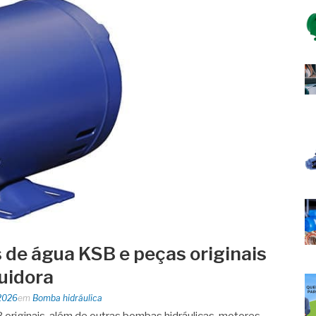
de água KSB e peças originais
buidora
2026
em
Bomba hidráulica