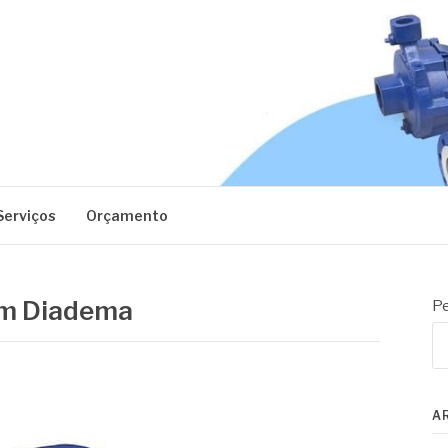
EC
Serviços
Orçamento
 em Diadema
Pe
A