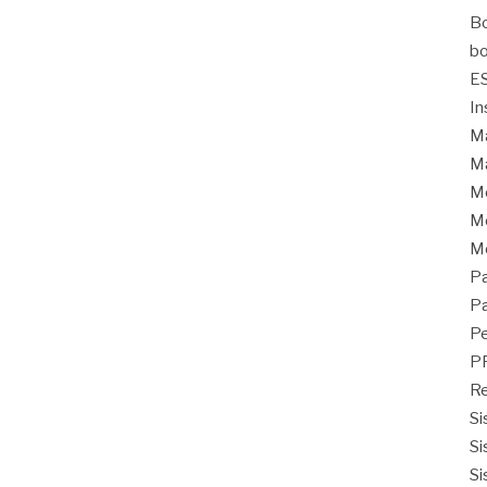
Bo
bo
E
In
Ma
Ma
M
Mo
M
Pa
Pa
Pe
P
Re
Si
Si
Si