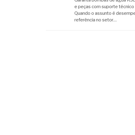
Garanta bombas de água KSB o
e peças com suporte técnico 
Quando o assunto é desempen
referência no setor…