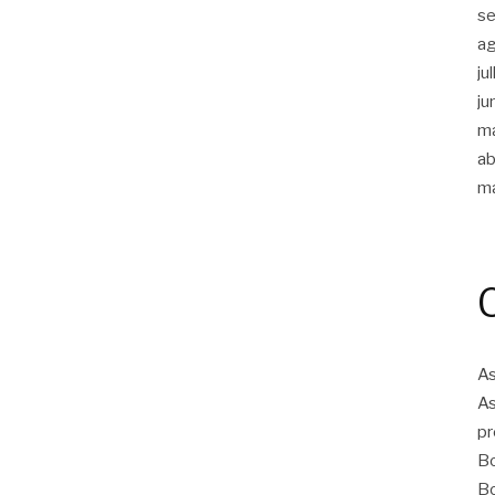
s
a
ju
ju
m
ab
m
As
As
pr
Bo
Bo