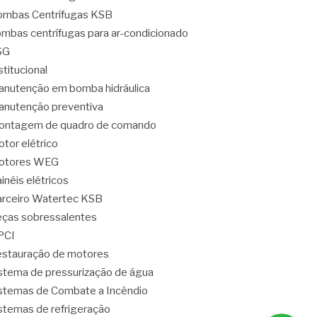
mbas Centrífugas KSB
mbas centrífugas para ar-condicionado
SG
stitucional
nutenção em bomba hidráulica
nutenção preventiva
ontagem de quadro de comando
tor elétrico
otores WEG
inéis elétricos
rceiro Watertec KSB
ças sobressalentes
PCI
stauração de motores
stema de pressurização de água
stemas de Combate a Incêndio
stemas de refrigeração