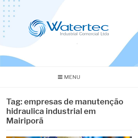
Pular
para
o
conteúdo
BLOG WATERTEC
Especialistas em Equipamentos Industriais
MENU
Tag:
empresas de manutenção
hidraulica industrial em
Mairiporã