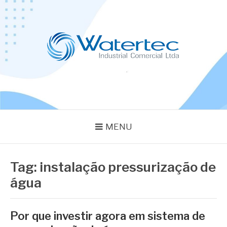
Pular
para
o
conteúdo
BLOG WATERTEC
Especialistas em Equipamentos Industriais
MENU
Tag:
instalação pressurização de
água
Por que investir agora em sistema de