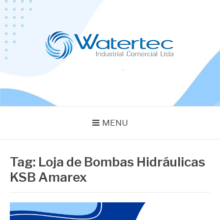
Pular
para
o
conteúdo
BLOG WATERTEC
Especialistas em Equipamentos Industriais
MENU
Tag:
Loja de Bombas Hidráulicas
KSB Amarex