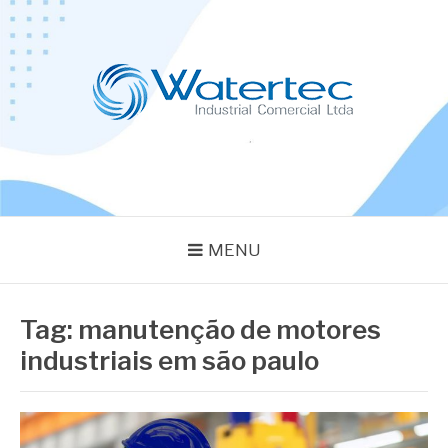
Pular
para
o
conteúdo
BLOG WATERTEC
Especialistas em Equipamentos Industriais
MENU
Tag:
manutenção de motores
industriais em são paulo