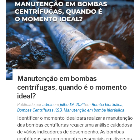
Manutenção em bombas
centrífugas, quando é o momento
ideal?
Publicado por
admin
em
julho 19, 2024
em
Bomba hidráulica
,
Bombas Centrífugas KSB
,
Manutenção em bomba hidráulica
Identificar o momento ideal para realizar a manutenção
das bombas centrífugas requer uma análise cuidadosa
de vários indicadores de desempenho. As bombas
centrífugas são componentes essenciais em diversos