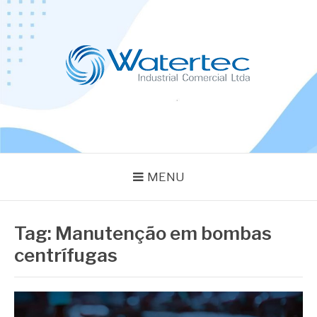
Pular
para
o
conteúdo
BLOG WATERTEC
Especialistas em Equipamentos Industriais
MENU
Tag:
Manutenção em bombas
centrífugas