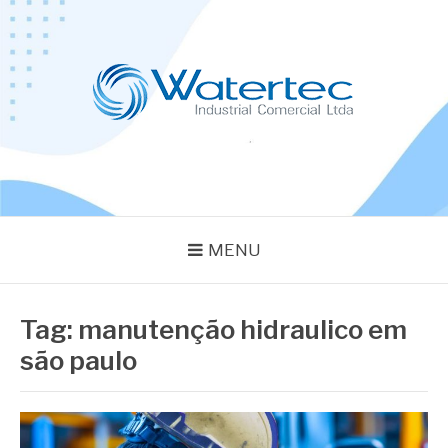
Pular
para
o
conteúdo
BLOG WATERTEC
Especialistas em Equipamentos Industriais
MENU
Tag:
manutenção hidraulico em
são paulo