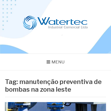
Pular
para
o
conteúdo
BLOG WATERTEC
Especialistas em Equipamentos Industriais
MENU
Tag:
manutenção preventiva de
bombas na zona leste