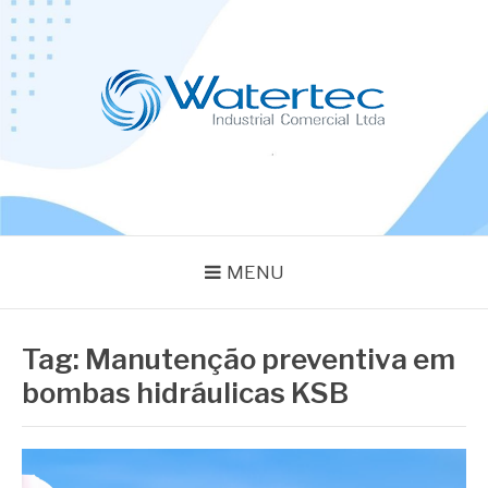
Pular
para
o
conteúdo
BLOG WATERTEC
Especialistas em Equipamentos Industriais
MENU
Tag:
Manutenção preventiva em
bombas hidráulicas KSB