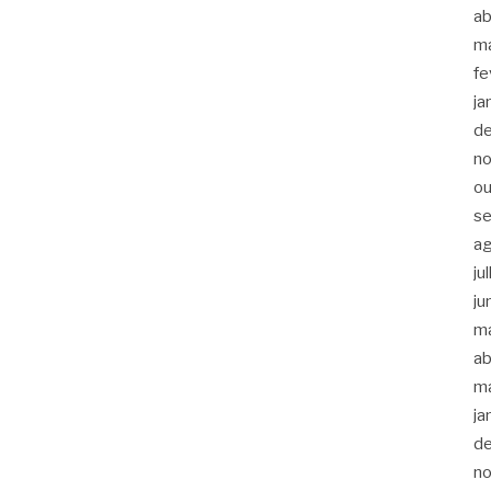
ab
m
fe
ja
d
n
ou
s
a
ju
ju
m
ab
m
ja
d
n