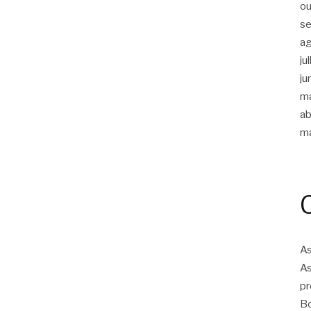
ou
s
a
ju
ju
m
ab
m
As
As
pr
Bo