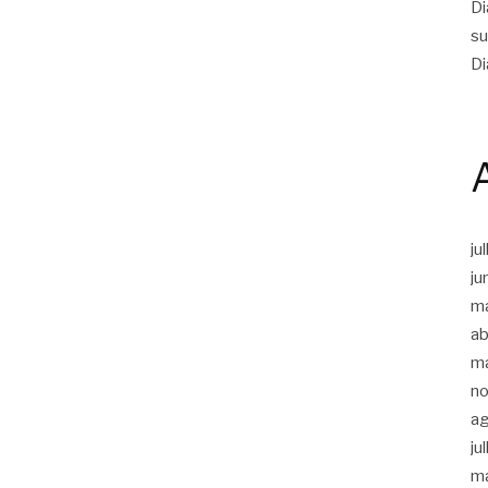
Di
su
Di
ju
ju
m
ab
m
n
a
ju
m