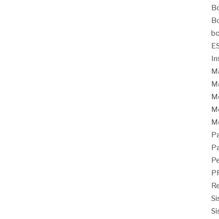
Bo
Bo
bo
E
In
Ma
Ma
M
Mo
M
Pa
Pa
Pe
P
Re
Si
Si