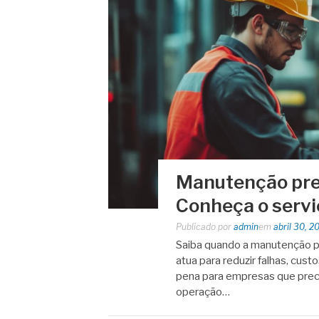
Manutenção prev
Conheça o servi
Publicado por
admin
em
abril 30, 2
Saiba quando a manutenção pr
atua para reduzir falhas, cust
pena para empresas que precis
operação…