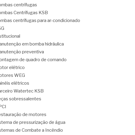
mbas centrífugas
mbas Centrífugas KSB
mbas centrífugas para ar-condicionado
SG
stitucional
nutenção em bomba hidráulica
nutenção preventiva
ontagem de quadro de comando
tor elétrico
otores WEG
inéis elétricos
rceiro Watertec KSB
ças sobressalentes
PCI
stauração de motores
stema de pressurização de água
stemas de Combate a Incêndio