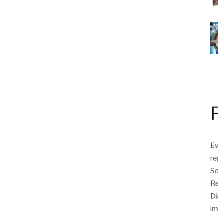
Ev
r
So
Re
Di
im