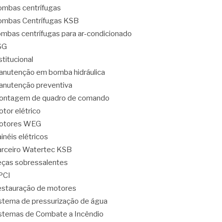
mbas centrífugas
mbas Centrífugas KSB
mbas centrífugas para ar-condicionado
SG
stitucional
nutenção em bomba hidráulica
nutenção preventiva
ontagem de quadro de comando
tor elétrico
otores WEG
inéis elétricos
rceiro Watertec KSB
ças sobressalentes
PCI
stauração de motores
stema de pressurização de água
stemas de Combate a Incêndio