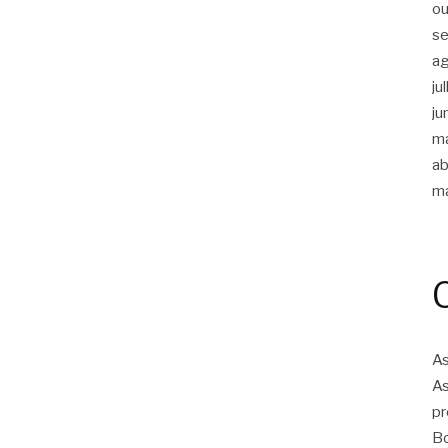
ou
s
a
ju
ju
m
ab
m
As
As
pr
Bo