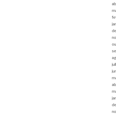
ab
m
fe
ja
d
n
ou
s
a
ju
ju
m
ab
m
ja
d
n