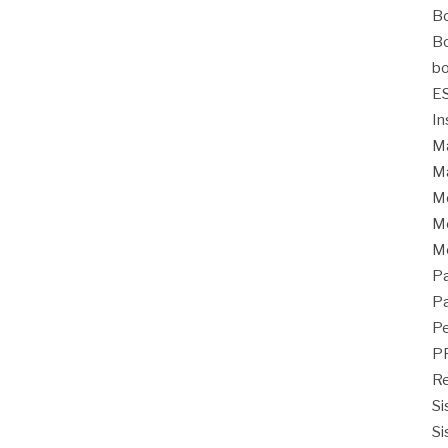
Bo
Bo
bo
E
In
Ma
Ma
M
Mo
M
Pa
Pa
Pe
P
Re
Si
Si