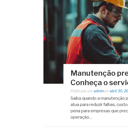
Manutenção prev
Conheça o servi
Publicado por
admin
em
abril 30, 2
Saiba quando a manutenção pr
atua para reduzir falhas, cust
pena para empresas que precis
operação…