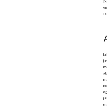
Di
su
Di
ju
ju
m
ab
m
n
a
ju
m