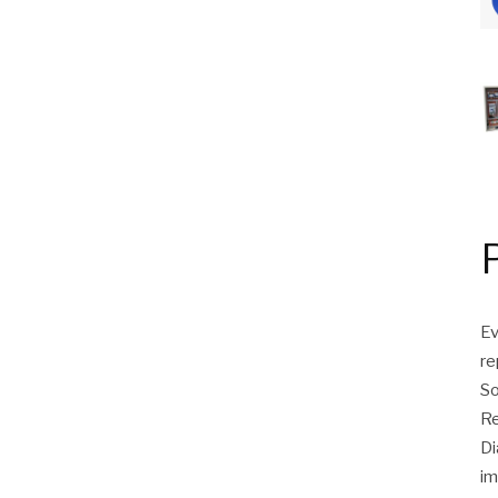
Ev
r
So
Re
Di
im