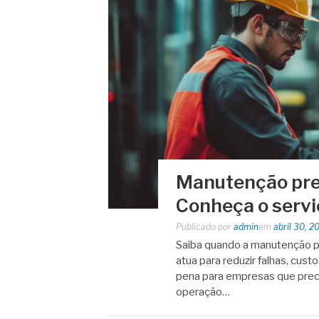
Manutenção prev
Conheça o servi
Publicado por
admin
em
abril 30, 2
Saiba quando a manutenção pr
atua para reduzir falhas, cust
pena para empresas que precis
operação…