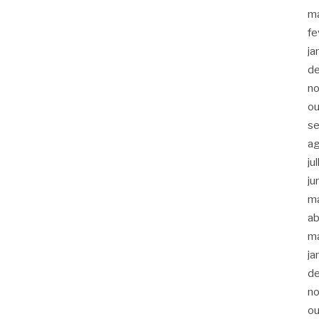
m
fe
ja
d
n
ou
s
a
ju
ju
m
ab
m
ja
d
n
ou