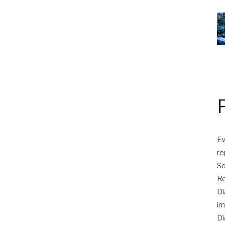
Ev
r
So
Re
Di
im
Di