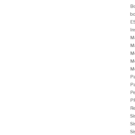
Bo
bo
E
In
Ma
Ma
M
Mo
M
Pa
Pa
Pe
P
Re
Si
Si
Si