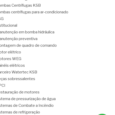
mbas Centrífugas KSB
mbas centrífugas para ar-condicionado
SG
stitucional
nutenção em bomba hidráulica
nutenção preventiva
ontagem de quadro de comando
tor elétrico
otores WEG
inéis elétricos
rceiro Watertec KSB
ças sobressalentes
PCI
stauração de motores
stema de pressurização de água
stemas de Combate a Incêndio
stemas de refrigeração