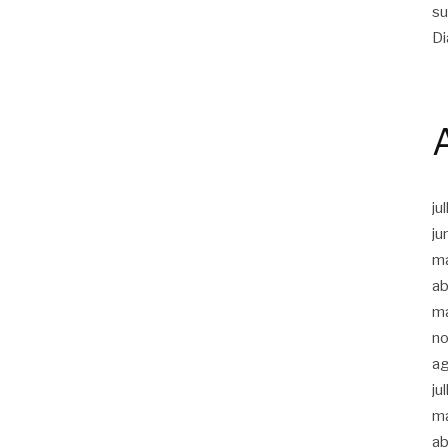
su
Di
ju
ju
m
ab
m
n
a
ju
m
ab