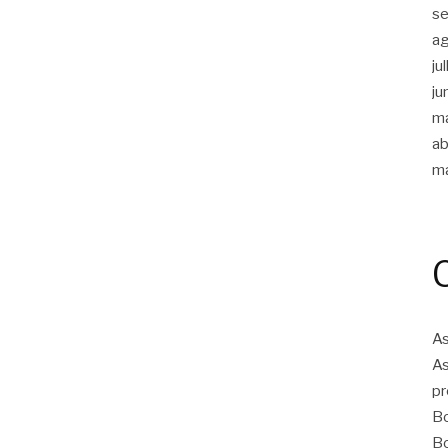
s
a
ju
ju
m
ab
m
As
As
pr
Bo
Bo